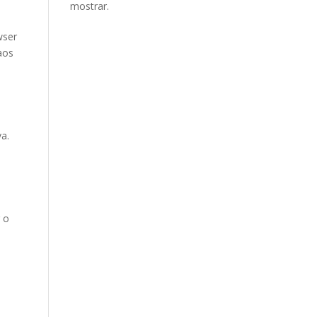
mostrar.
wser
aos
a.
 o