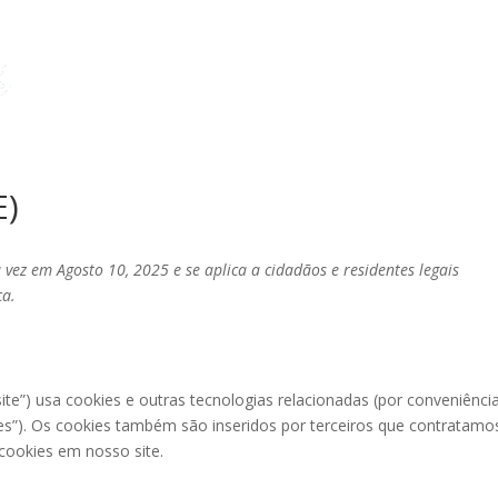
HOME
ABOUT US
OUR PRO
E)
a vez em Agosto 10, 2025 e se aplica a cidadãos e residentes legais
ça.
site”) usa cookies e outras tecnologias relacionadas (por conveniênci
es”). Os cookies também são inseridos por terceiros que contratamo
ookies em nosso site.