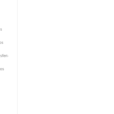
is
os
sferi-
vos
o