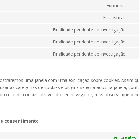
Funcional
Con
to
Estatísticas
Con
serv
to
Finalidade pendente de investigação
wor
Con
serv
to
Finalidade pendente de investigação
goog
Con
serv
anal
to
Finalidade pendente de investigação
goog
Con
serv
font
to
goog
serv
map
dive
, mostraremos uma janela com uma explicação sobre cookies. Assim q
a usar as categorias de cookies e plugins selecionados na janela, con
ivar o uso de cookies através do seu navegador, mas observe que o n
 de consentimento
Sempre ativo