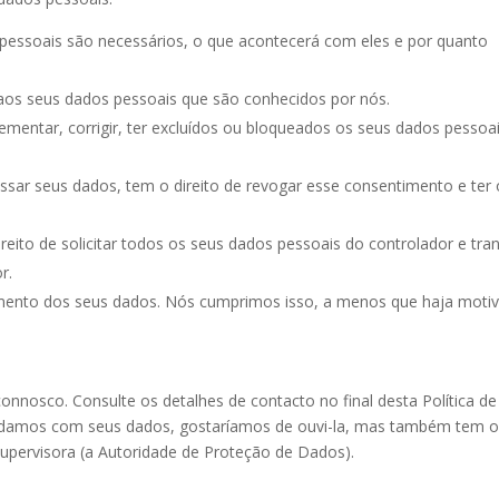
 pessoais são necessários, o que acontecerá com eles e por quanto
 aos seus dados pessoais que são conhecidos por nós.
plementar, corrigir, ter excluídos ou bloqueados os seus dados pessoa
ssar seus dados, tem o direito de revogar esse consentimento e ter 
ireito de solicitar todos os seus dados pessoais do controlador e tran
r.
samento dos seus dados. Nós cumprimos isso, a menos que haja moti
connosco. Consulte os detalhes de contacto no final desta Política de
idamos com seus dados, gostaríamos de ouvi-la, mas também tem 
supervisora (a Autoridade de Proteção de Dados).