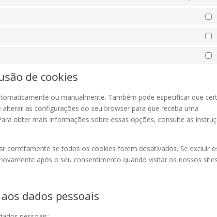
P
E
M
lusão de cookies
 automaticamente ou manualmente. Também pode especificar que cer
é alterar as configurações do seu browser para que receba uma
ara obter mais informações sobre essas opções, consulte as instru
ar corretamente se todos os cookies forem desativados. Se excluir o
s novamente após o seu consentimento quando visitar os nossos site
o aos dados pessoais
dados pessoais: